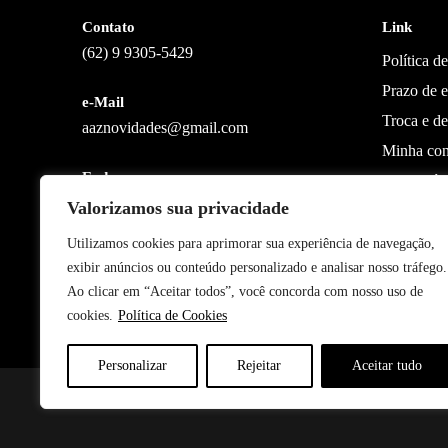
Contato
Link
(62) 9 9305-5429
Política d
Prazo de e
e-Mail
Troca e d
aaznovidades@gmail.com
Minha con
Endereço
Sobre nós
Rua S-2, 904
Valorizamos sua privacidade
Entre em 
Setor Bela Vista
CEP 74823-430
Utilizamos cookies para aprimorar sua experiência de navegação,
Goiania, GO
exibir anúncios ou conteúdo personalizado e analisar nosso tráfego.
Ao clicar em “Aceitar todos”, você concorda com nosso uso de
Achei Novidades
cookies.
Política de Cookies
Personalizar
Rejeitar
Aceitar tudo